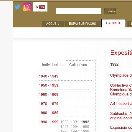
Chercher
L'ARTISTE
ACCUEIL
ESPAI SUBIRACHS
Expositions
Exposit
1992
Individuelles
Collectives
Olympiade d'
1940 - 1949
Col·lectiva 
1950 - 1959
Barcelona '9
Olympique de
1960 - 1969
Art i esport 
1970 - 1979
1980 - 1989
Subirachs. 2
original con
1990 - 1999
1990
1991
1992
1993
1994
1995
Exposició col
1996
1997
1998