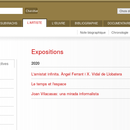
Choix d
Chercher
L'ARTISTE
 SUBIRACHS
L'ŒUVRE
BIBLIOGRAPHIE
DOCUMENTAIR
Note biographique
Chronologie
Expositions
2020
ctives
L'amistat infinita. Àngel Ferrant i X. Vidal de Llobatera
Le temps et l'espace
Joan Vilacasas: una mirada informalista